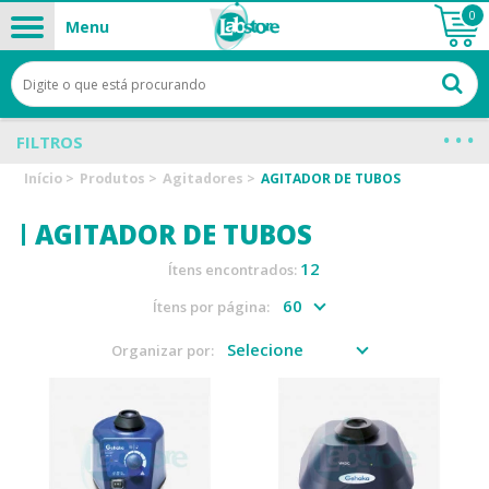
0
Menu
FILTROS
Início
>
Produtos
>
Agitadores
>
AGITADOR DE TUBOS
AGITADOR DE TUBOS
12
Ítens encontrados:
Ítens por página:
Organizar por: