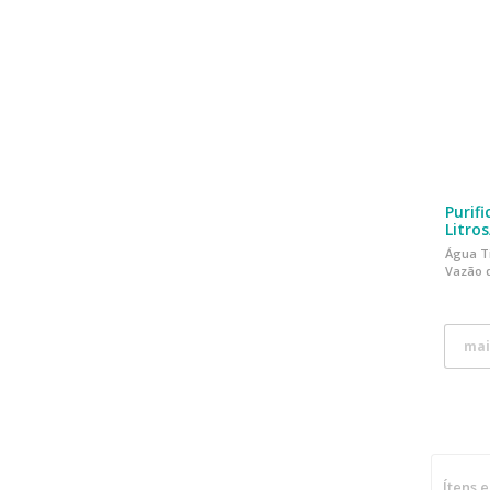
Purif
Litro
Água Ti
Vazão d
mai
Ítens 