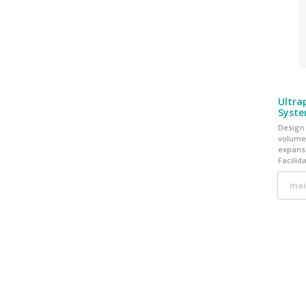
Ultra
Syste
Design
volume
expans
Facilid
de água 
mai