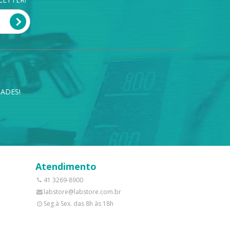
ADES!
Atendimento
41 3269-8900
labstore@labstore.com.br
Seg.à Sex. das 8h às 18h