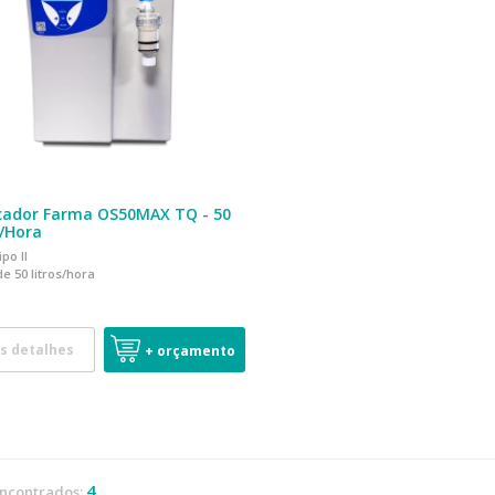
icador Farma OS50MAX TQ - 50
s/Hora
po II
e 50 litros/hora
s detalhes
+ orçamento
4
encontrados: