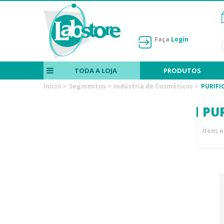
Faça
Login
TODA A LOJA
PRODUTOS
Início
>
Segmentos
>
Indústria de Cosméticos
>
PURIFI
PU
Ítens 