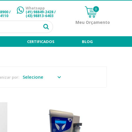
Whatsapp
0
-8900 /
(41) 98849-2428
/
-4110
(43) 98813-6403
Meu Orçamento
CERTIFICADOS
BLOG
nizar por: