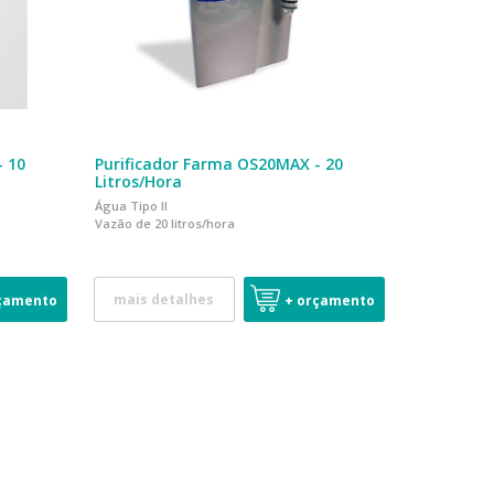
- 10
Purificador Farma OS20MAX - 20
Litros/Hora
Água Tipo II
Vazão de 20 litros/hora
mais detalhes
çamento
+ orçamento