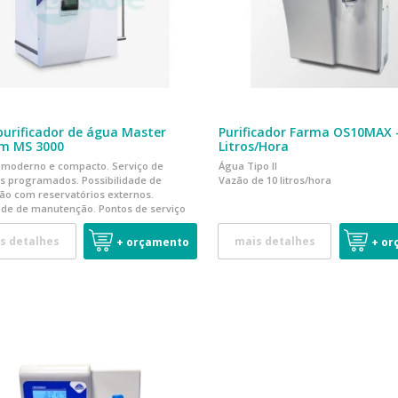
purificador de água Master
Purificador Farma OS10MAX 
m MS 3000
Litros/Hora
 moderno e compacto. Serviço de
Água Tipo II
s programados. Possibilidade de
Vazão de 10 litros/hora
ão com reservatórios externos.
ade de manutenção. Pontos de serviço
Tipo I, Tipo II e Tipo III
s detalhes
mais detalhes
+ orçamento
+ or