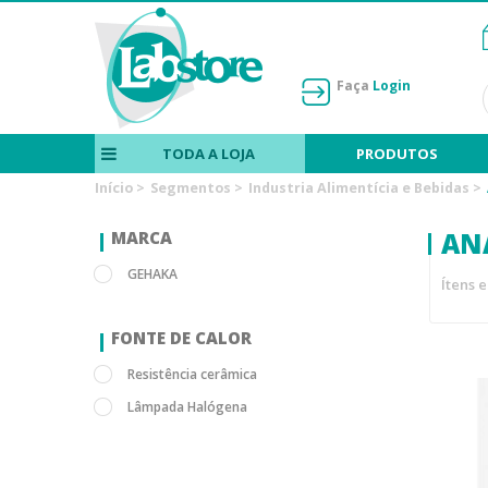
Faça
Login
TODA A LOJA
PRODUTOS
Início
>
Segmentos
>
Industria Alimentícia e Bebidas
>
AN
MARCA
GEHAKA
Ítens 
FONTE DE CALOR
Resistência cerâmica
Lâmpada Halógena