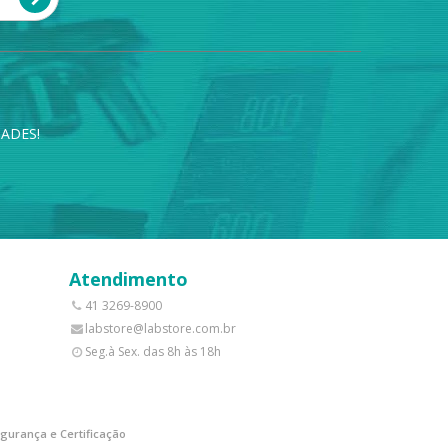
ADES!
Atendimento
41 3269-8900
labstore@labstore.com.br
Seg.à Sex. das 8h às 18h
gurança e Certificação