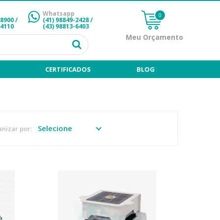
Whatsapp
0
-8900 /
(41) 98849-2428
/
-4110
(43) 98813-6403
Meu Orçamento
CERTIFICADOS
BLOG
nizar por: