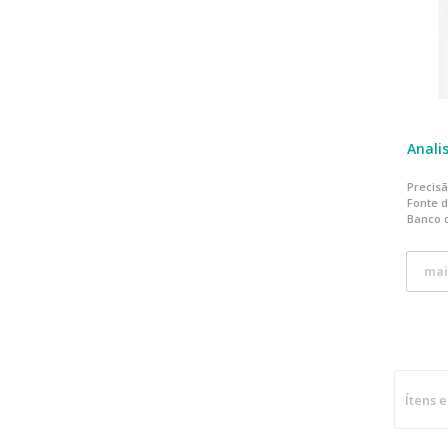
Anali
Precisã
Fonte d
Banco 
mai
Ítens 