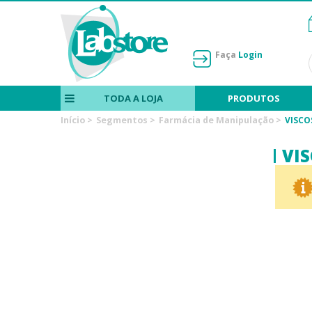
Faça
Login
TODA A LOJA
PRODUTOS
Início
>
Segmentos
>
Farmácia de Manipulação
>
VISCO
VI