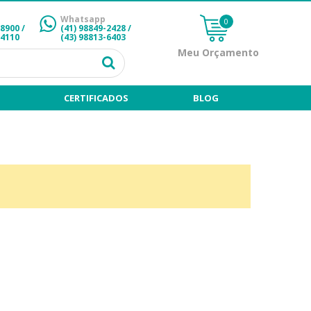
Whatsapp
0
-8900 /
(41) 98849-2428
/
-4110
(43) 98813-6403
Meu Orçamento
CERTIFICADOS
BLOG