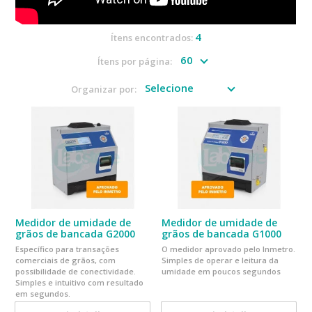
4
Ítens encontrados:
Ítens por página:
Organizar por:
Medidor de umidade de
Medidor de umidade de
grãos de bancada G2000
grãos de bancada G1000
Específico para transações
O medidor aprovado pelo Inmetro.
comerciais de grãos, com
Simples de operar e leitura da
possibilidade de conectividade.
umidade em poucos segundos
Simples e intuitivo com resultado
em segundos.