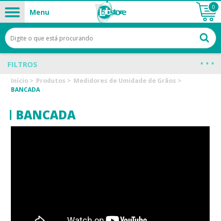
0
Menu
FILTROS
Início
>
Produtos
>
Medidores de Umidade de Grãos
>
BANCADA
BANCADA