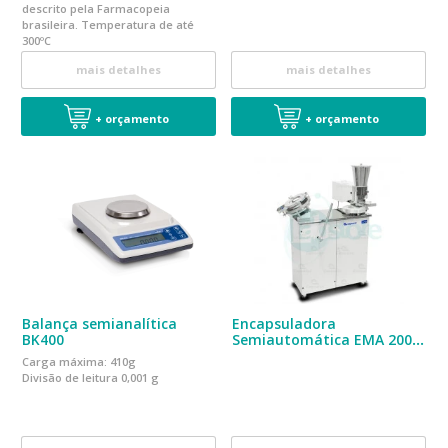
descrito pela Farmacopeia
brasileira. Temperatura de até
300ºC
mais detalhes
mais detalhes
+ orçamento
+ orçamento
Balança semianalítica
Encapsuladora
BK400
Semiautomática EMA 2000
Especial
Carga máxima: 410g
Divisão de leitura 0,001 g