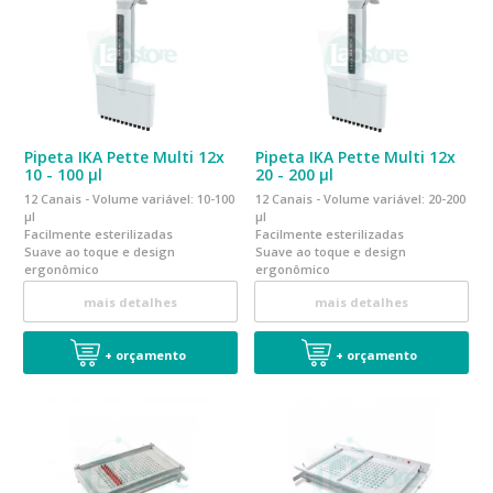
Pipeta IKA Pette Multi 12x
Pipeta IKA Pette Multi 12x
10 - 100 µl
20 - 200 µl
12 Canais - Volume variável: 10-100
12 Canais - Volume variável: 20-200
µl
µl
Facilmente esterilizadas
Facilmente esterilizadas
Suave ao toque e design
Suave ao toque e design
ergonômico
ergonômico
Calibrada em conformidade a
Calibrada em conformidade a
mais detalhes
mais detalhes
norma EN ISO 8655
norma EN ISO 8655
+ orçamento
+ orçamento