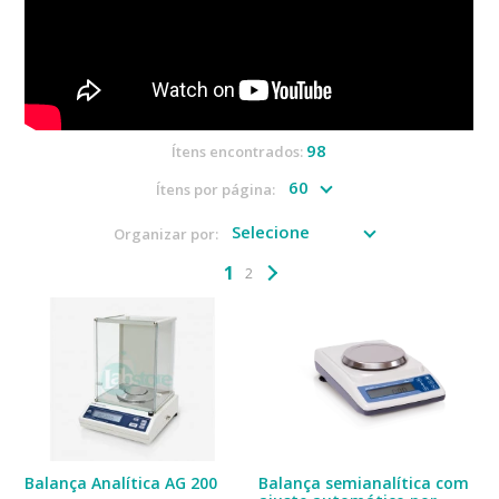
98
Ítens encontrados:
Ítens por página:
Organizar por:
1
2
Balança Analítica AG 200
Balança semianalítica com