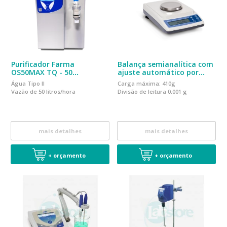
Purificador Farma
Balança semianalítica com
OS50MAX TQ - 50
ajuste automático por
Litros/Hora
peso interno BK400
Água Tipo II
Carga máxima: 410g
Vazão de 50 litros/hora
Divisão de leitura 0,001 g
mais detalhes
mais detalhes
+ orçamento
+ orçamento