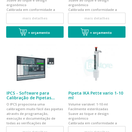
Suave ao toque e design
Suave ao toque e design
ergonômico
ergonômico
Calibrada em conformidade a
Calibrada em conformidade a
norma EN ISO 8655
norma EN ISO 8655
mais detalhes
mais detalhes
+ orçamento
+ orçamento
IPCS - Software para
Pipeta IKA Pette vario 1-10
Calibração de Pipetas
ml
PETTE
O IPCS propociona uma
Volume variável: 1-10 ml
calibragem muito fácil das pipetas
Facilmente esterilizadas
através de programação,
Suave ao toque e design
execução e documentação de
ergonômico
todas as verificações de
Calibrada em conformidade a
calibragem
norma EN ISO 8655
mais detalhes
mais detalhes