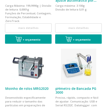
ajuste automático por
peso interno BK3000
Carga Máxima: 199,9990g | Divisão
Carga máxima: 3.100g
de leitura: 0,0001g
Divisão de leitura 0,01 g
Funções de Percentual, Contagem,
Formulação, Estabilidade e
ZeroTrack
mais detalhes
mais detalhes
+ orçamento
+ orçamento
Moinho de rolos MRG2020
pHmetro de Bancada PG
3000
Desenvolvido especificamente
Preciso, rápido, compacto e fácil
para reduzir o tamanho das
de ajustar. Comunicação: USB e
partículas em preparações de
Serial RS232C. Datalogger: com