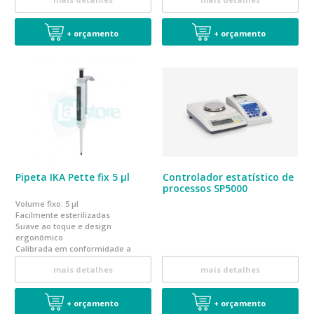
+ orçamento
+ orçamento
Pipeta IKA Pette fix 5 µl
Controlador estatístico de
processos SP5000
Volume fixo: 5 µl
Facilmente esterilizadas
Suave ao toque e design
ergonômico
Calibrada em conformidade a
norma EN ISO 8655
mais detalhes
mais detalhes
+ orçamento
+ orçamento