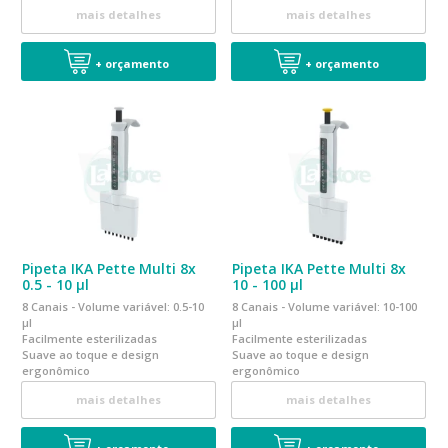
norma EN ISO 8655
norma EN ISO 8655
mais detalhes
mais detalhes
+ orçamento
+ orçamento
Pipeta IKA Pette Multi 8x
Pipeta IKA Pette Multi 8x
0.5 - 10 µl
10 - 100 µl
8 Canais - Volume variável: 0.5-10
8 Canais - Volume variável: 10-100
µl
µl
Facilmente esterilizadas
Facilmente esterilizadas
Suave ao toque e design
Suave ao toque e design
ergonômico
ergonômico
Calibrada em conformidade a
Calibrada em conformidade a
mais detalhes
mais detalhes
norma EN ISO 8655
norma EN ISO 8655