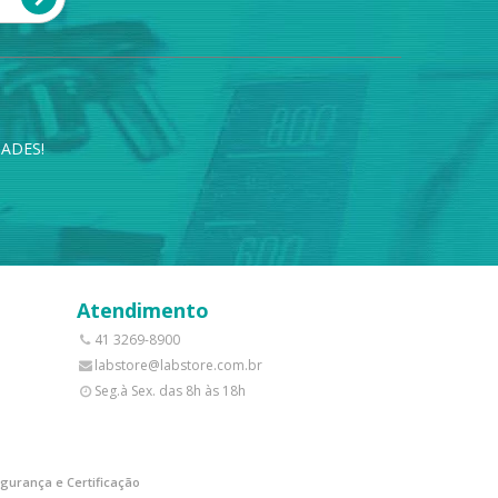
ADES!
Atendimento
41 3269-8900
labstore@labstore.com.br
Seg.à Sex. das 8h às 18h
gurança e Certificação