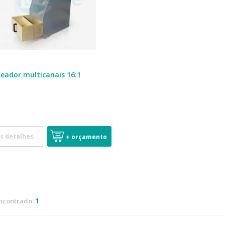
eador multicanais 16:1
s detalhes
+ orçamento
1
ncontrado: