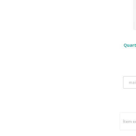
Quart
mai
Ítem e