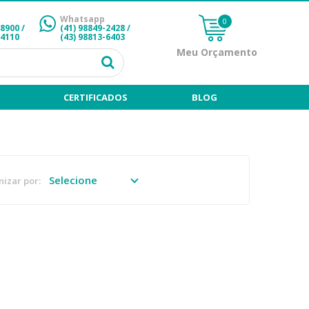
Whatsapp
0
-8900 /
(41) 98849-2428
/
-4110
(43) 98813-6403
Meu Orçamento
CERTIFICADOS
BLOG
izar por: