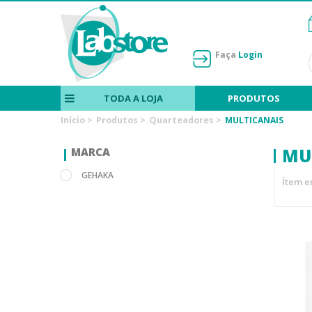
Faça
Login
TODA A LOJA
PRODUTOS
Início
>
Produtos
>
Quarteadores
>
MULTICANAIS
MU
MARCA
GEHAKA
Ítem e