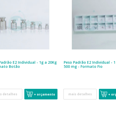
Padrão E2 Individual - 1g a 20Kg
Peso Padrão E2 Individual - 
mato Botão
500 mg - Formato Fio
s detalhes
mais detalhes
+ orçamento
+ or