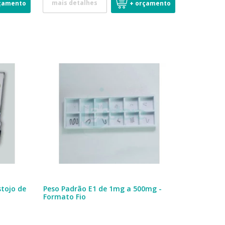
mais detalhes
çamento
+ orçamento
stojo de
Peso Padrão E1 de 1mg a 500mg -
Formato Fio