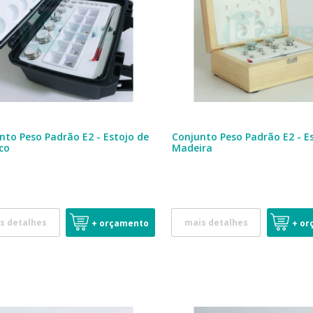
nto Peso Padrão E2 - Estojo de
Conjunto Peso Padrão E2 - E
ico
Madeira
s detalhes
mais detalhes
+ orçamento
+ or