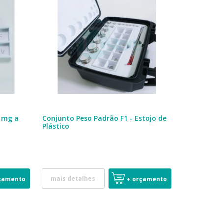
1 mg a
Conjunto Peso Padrão F1 - Estojo de
Plástico
mais detalhes
çamento
+ orçamento