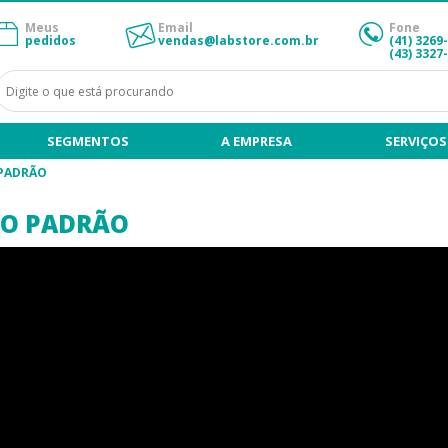
Meus
Email
Fone
pedidos
vendas@labstore.com.br
(41) 3269
(43) 3327
SEGMENTOS
A EMPRESA
SERVIÇOS
 PADRÃO
SO PADRÃO