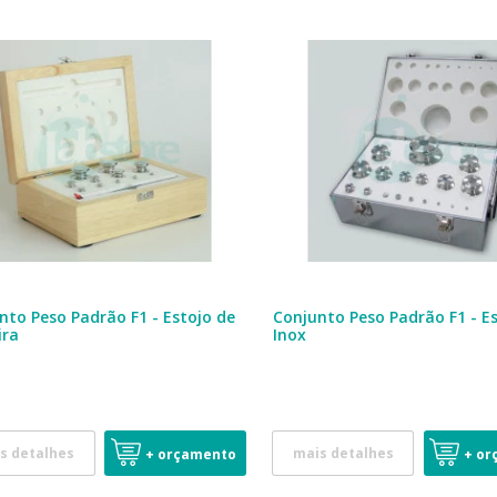
nto Peso Padrão F1 - Estojo de
Conjunto Peso Padrão F1 - E
ira
Inox
s detalhes
mais detalhes
+ orçamento
+ or