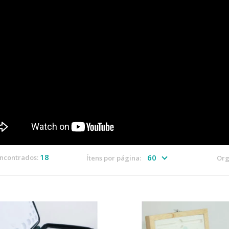
18
encontrados:
Ítens por página:
Org