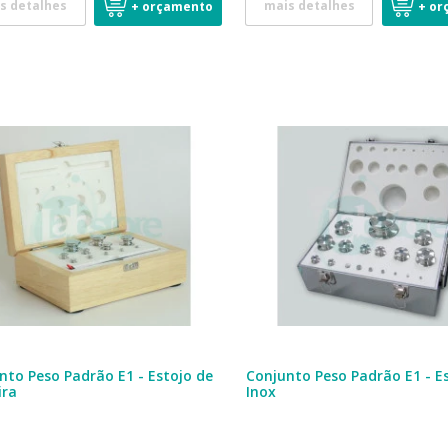
s detalhes
mais detalhes
+ orçamento
+ or
nto Peso Padrão E1 - Estojo de
Conjunto Peso Padrão E1 - E
ira
Inox