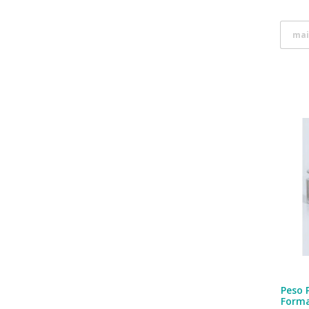
mai
Peso 
Form