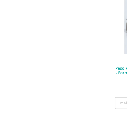
Peso 
- For
mai