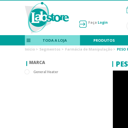
Faça
Login
TODA A LOJA
PRODUTOS
Início
>
Segmentos
>
Farmácia de Manipulação
>
PESO
PE
MARCA
General Heater