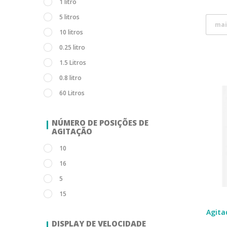
1 litro
5 litros
mai
10 litros
0.25 litro
1.5 Litros
0.8 litro
60 Litros
NÚMERO DE POSIÇÕES DE
AGITAÇÃO
10
16
5
15
Agita
DISPLAY DE VELOCIDADE