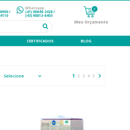
Whatsapp
0
-8900 /
(41) 98849-2428
/
-4110
(43) 98813-6403
Meu Orçamento
CERTIFICADOS
BLOG
1
:
2
3
4
5