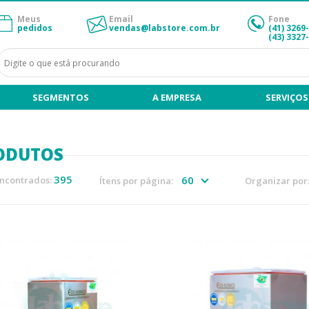
Meus
Email
Fone
pedidos
vendas@labstore.com.br
(41) 3269
(43) 3327
SEGMENTOS
A EMPRESA
SERVIÇOS
ODUTOS
395
encontrados:
Ítens por página:
Organizar por