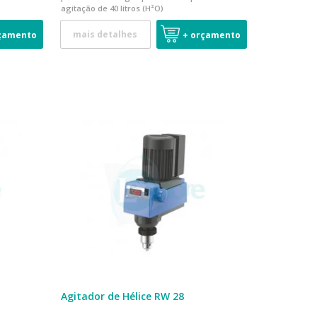
agitação de 40 litros (H²O)
mais detalhes
çamento
+ orçamento
Agitador de Hélice RW 28