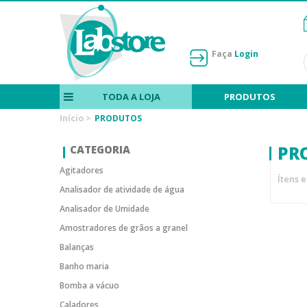
Faça
Login
TODA A LOJA
PRODUTOS
Início
>
PRODUTOS
PR
CATEGORIA
Agitadores
Ítens 
Analisador de atividade de água
Analisador de Umidade
Amostradores de grãos a granel
Balanças
Banho maria
Bomba a vácuo
Caladores