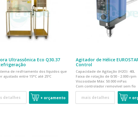
ora Ultrassônica Eco Q30.37
Agitador de Hélice EUROSTA
efrigeração
Control
stema de resfriamento dos líquidos que
Capacidade de Agitação (H2O): 40L
r ajustado entre 15°C até 25ºC
Faixa de rotação de 0/30 - 2.000 rpm
Viscosidade Máx:
50.000 mPas
Com controlador removível sem fio
s detalhes
mais detalhes
+ orçamento
+ or