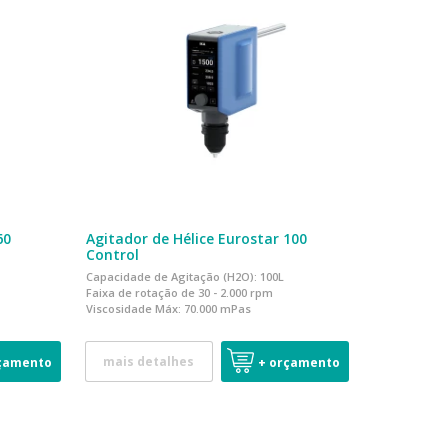
60
Agitador de Hélice Eurostar 100
Control
Capacidade de Agitação (H2O): 100L
Faixa de rotação de 30 - 2.000 rpm
Viscosidade Máx: 7
0.000 mPas
mais detalhes
çamento
+ orçamento