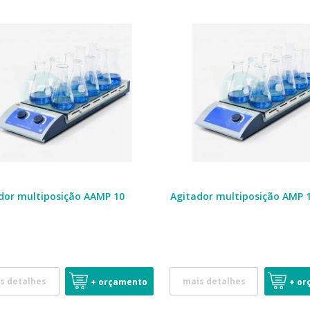
dor multiposição AAMP 10
Agitador multiposição AMP 
s detalhes
mais detalhes
+ orçamento
+ or