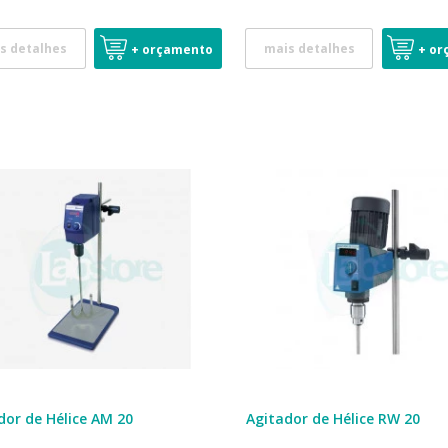
s detalhes
mais detalhes
+ orçamento
+ or
dor de Hélice AM 20
Agitador de Hélice RW 20