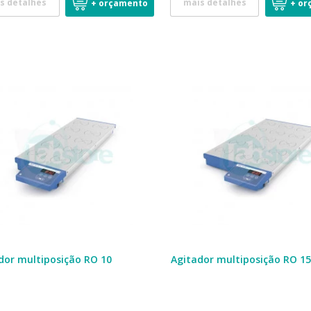
s detalhes
mais detalhes
+ orçamento
+ or
dor multiposição RO 10
Agitador multiposição RO 1