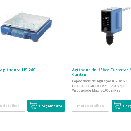
agitadora HS 260
Agitador de Hélice Eurostar 
Control
Capacidade de Agitação (H2O): 60L
Faixa de rotação de 30 - 2.000 rpm
Viscosidade Máx: 5
0.000 mPas
s detalhes
mais detalhes
+ orçamento
+ or