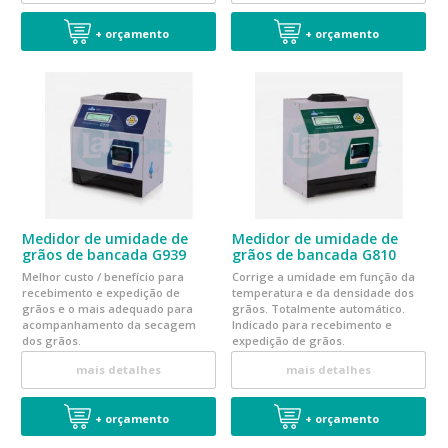
+ orçamento
+ orçamento
Medidor de umidade de
Medidor de umidade de
grãos de bancada G939
grãos de bancada G810
Melhor custo / benefício para
Corrige a umidade em função da
recebimento e expedição de
temperatura e da densidade dos
grãos e o mais adequado para
grãos. Totalmente automático.
acompanhamento da secagem
Indicado para recebimento e
dos grãos.
expedição de grãos.
mais detalhes
mais detalhes
+ orçamento
+ orçamento