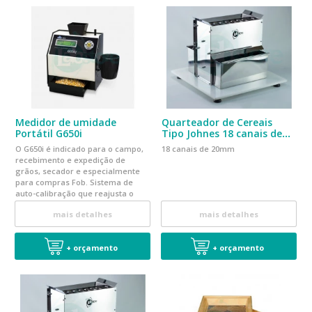
Medidor de umidade
Quarteador de Cereais
Portátil G650i
Tipo Johnes 18 canais de
20mm Conforme Norma
O G650i é indicado para o campo,
18 canais de 20mm
RAS2025
recebimento e expedição de
grãos, secador e especialmente
para compras Fob. Sistema de
auto-calibração que reajusta o
equipamento a cada medida.
mais detalhes
mais detalhes
+ orçamento
+ orçamento