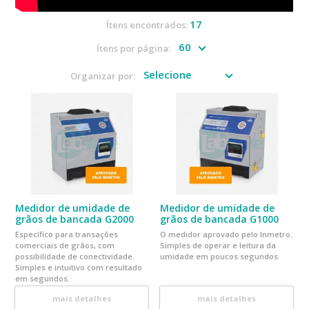
17
Ítens encontrados:
Ítens por página:
Organizar por:
Medidor de umidade de
Medidor de umidade de
grãos de bancada G2000
grãos de bancada G1000
Específico para transações
O medidor aprovado pelo Inmetro.
comerciais de grãos, com
Simples de operar e leitura da
possibilidade de conectividade.
umidade em poucos segundos
Simples e intuitivo com resultado
em segundos.
mais detalhes
mais detalhes