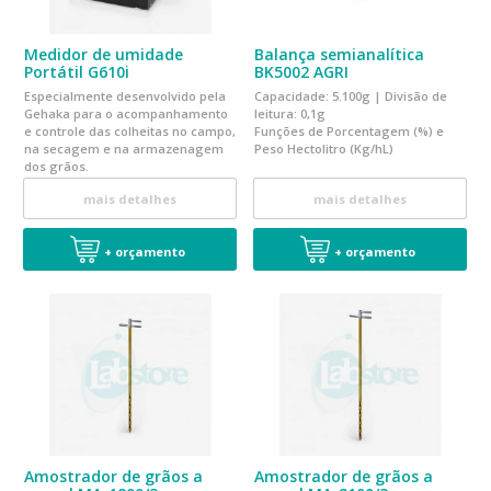
Medidor de umidade
Balança semianalítica
Portátil G610i
BK5002 AGRI
Especialmente desenvolvido pela
Capacidade: 5.100g | Divisão de
Gehaka para o acompanhamento
leitura: 0,1g
e controle das colheitas no campo,
Funções de Porcentagem (%) e
na secagem e na armazenagem
Peso Hectolitro (Kg/hL)
dos grãos.
mais detalhes
mais detalhes
+ orçamento
+ orçamento
Amostrador de grãos a
Amostrador de grãos a