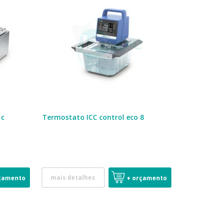
 c
Termostato ICC control eco 8
mais detalhes
çamento
+ orçamento