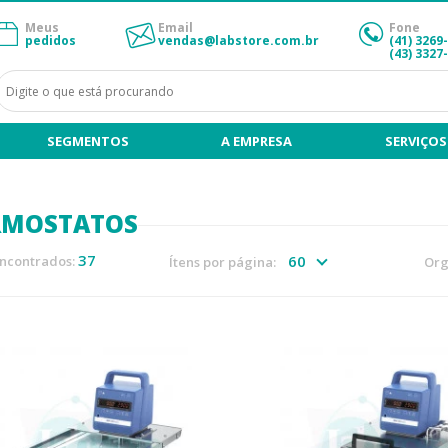
Meus
Email
Fone
pedidos
vendas@labstore.com.br
(41) 3269
(43) 3327
SEGMENTOS
A EMPRESA
SERVIÇOS
RMOSTATOS
37
encontrados:
Ítens por página:
Org