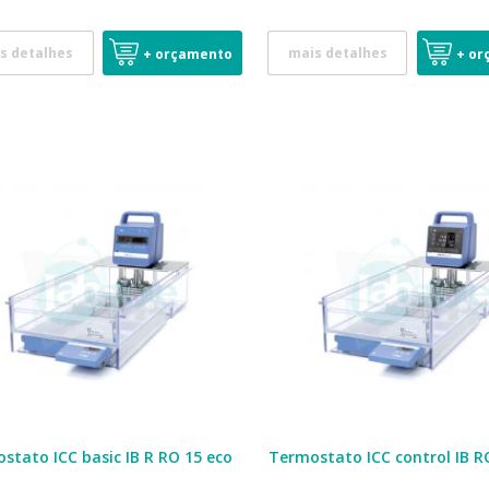
s detalhes
mais detalhes
+ orçamento
+ or
stato ICC basic IB R RO 15 eco
Termostato ICC control IB R