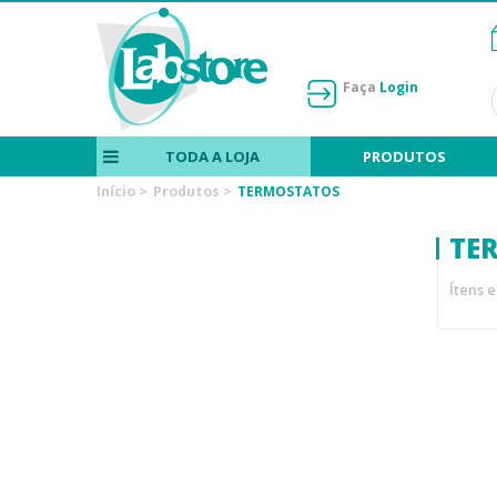
Faça
Login
TODA A LOJA
PRODUTOS
Início
>
Produtos
>
TERMOSTATOS
TE
Ítens 