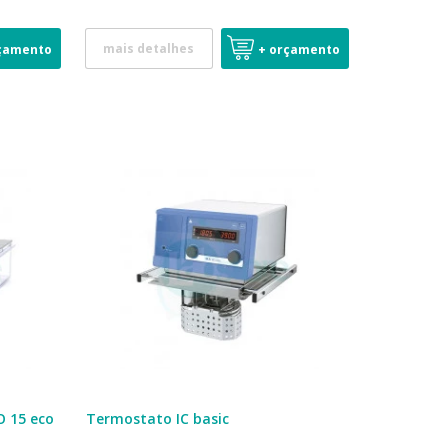
mais detalhes
çamento
+ orçamento
O 15 eco
Termostato IC basic