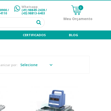
Whatsapp
0
-8900 /
(41) 98849-2428
/
-4110
(43) 98813-6403
Meu Orçamento
CERTIFICADOS
BLOG
anizar por: