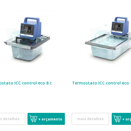
stato ICC control eco 8 c
Termostato ICC control eco 
s detalhes
mais detalhes
+ orçamento
+ or