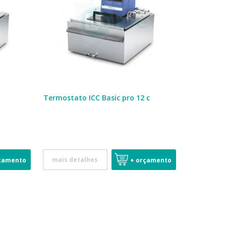
Termostato ICC Basic pro 12 c
mais detalhes
çamento
+ orçamento