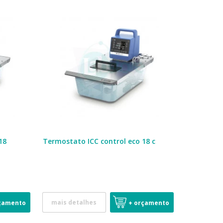
18
Termostato ICC control eco 18 c
mais detalhes
çamento
+ orçamento