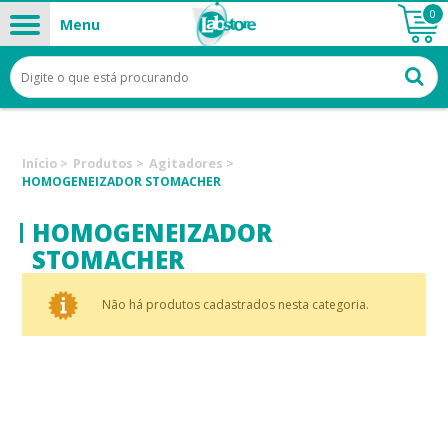
0
Menu
Início
>
Produtos
>
Agitadores
>
HOMOGENEIZADOR STOMACHER
HOMOGENEIZADOR
STOMACHER
Não há produtos cadastrados nesta categoria.