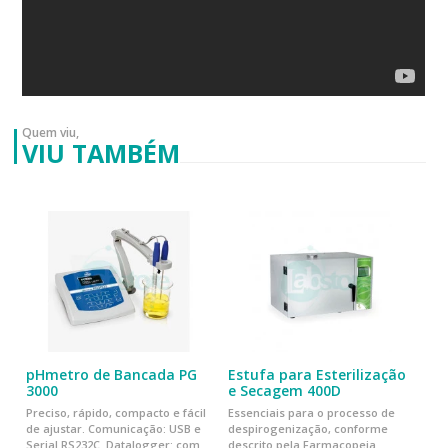
Quem viu,
VIU TAMBÉM
pHmetro de Bancada PG
Estufa para Esterilização
3000
e Secagem 400D
Preciso, rápido, compacto e fácil
Essenciais para o processo de
de ajustar. Comunicação: USB e
despirogenização, conforme
Serial RS232C. Datalogger: com
descrito pela Farmacopeia